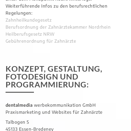
Weiterführende Infos zu den berufsrechtlichen
Regelungen:
Zahnheilkundegesetz
Berufsordnung der Zahnärztekammer Nordrhein
Heilberufsgesetz NRW
Gebührenordnung für Zahnärzte
KONZEPT, GESTALTUNG,
FOTODESIGN UND
PROGRAMM­IERUNG:
dentalmedia
werbekommunikation GmbH
Praxismarketing und Websites für Zahnärzte
Talbogen 5
45133 Essen-Bredeney